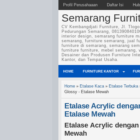
Profil Perusahaaan
Daftar Isi
Hub
Semarang Furnitu
CV Kembangdjati Furniture, Jl. Tlog
Pedurungan Semarang, 081390840100
interior design, semarang furniture m
semarang, furniture semarang, jual f
furniture di semarang, semarang sem
furniture furniture, mebel semarang,
Desainer dan Produsen Furniture Int
Kantor, dan Tempat Usaha.
HOME
FURNITURE KANTOR
FUR
Home
»
Etalase Kaca
»
Etalase Terbuka
Glossy - Etalase Mewah
Etalase Acrylic dengan
Etalase Mewah
Etalase Acrylic dengan 
Mewah