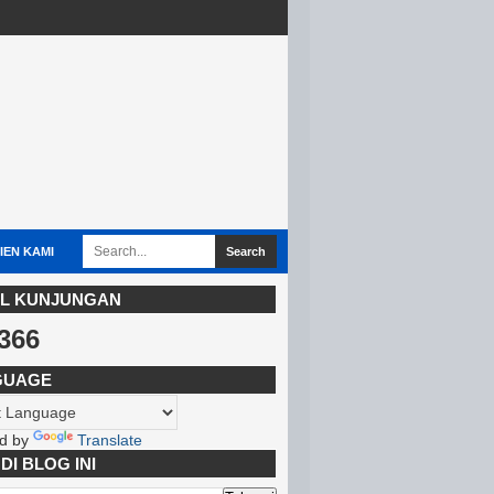
IEN KAMI
L KUNJUNGAN
366
GUAGE
d by
Translate
DI BLOG INI