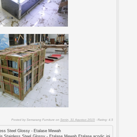
Posted by
Semarang Furniture
on
Senin, 31 Agustus 2015
- Rating:
4.5
less Steel Glossy - Etalase Mewah
is Stainless Steel Glossy - Etalase Mewah Etalase acrylic ini