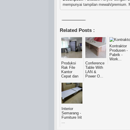
mempunyai tampilan mewah/premium. Mat
Related Posts :
Kontraktor
Produsen -
Pabrik -
Work...
Produksi
Conference
Rak File
Table With
Kantor
LAN &
Cepat dan
Power O...
...
Interior
Semarang -
Furniture Irit
...