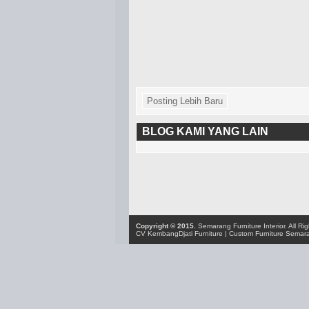
Posting Lebih Baru
BLOG KAMI YANG LAIN
Copyright © 2015.
Semarang Furniture Interior
. All R
CV KembangDjati Furniture
|
Custom Furniture Semar