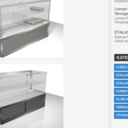
keseluru
Lemari
Storag
Lemari P
Penyimp
ETALA
Etalase
Untuk me
KATE
CUBIC
ETALAS
ETALA
FURNI
KLIEN 
PERED
STORA