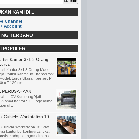
KAN KAMI DI...
e Channel
+ Account
ING TERBARU
I POPULER
rtisi Kantor 3x1 3 Orang
Lurus
tisi Kantor 3x1 3 Orang Model
ja Partisi Kantor 3x1 Kapasitas:
Model: Lurus Ukuran per set: P
60 x T 120 cm ...
L PERUSAHAAN
aha : CV KembangDjati
e Alamat Kantor : Jl. Tlogosalma
gomul...
i Cubicle Workstation 10
 Cubicle Workstation 10 Staff
tisi kantor berkonfigurasi 5x2,
 posisi hadap, dengan dimensi