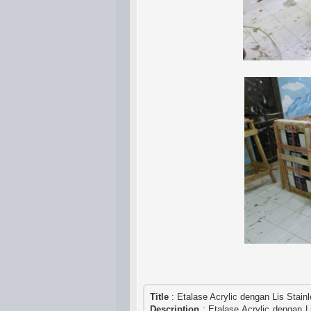
Title
:
Etalase Acrylic dengan Lis Stain
Description
: Etalase Acrylic dengan L