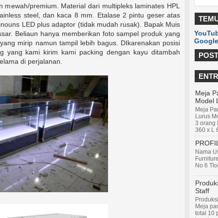
an mewah/premium. Material dari multipleks laminates HPL
tainless steel, dan kaca 8 mm. Etalase 2 pintu geser atas
TEMU
tinouns LED plus adaptor (tidak mudah rusak). Bapak Muis
YouTub
ssar. Beliaun hanya memberikan foto sampel produk yang
Google
ang mirip namun tampil lebih bagus. DIkarenakan posisi
ng yang kami kirim kami packing dengan kayu ditambah
POST
lama di perjalanan.
ENTR
Meja Pa
Model 
Meja Par
Lurus Me
3 orang 
360 x L 
PROFI
Nama Us
Furnitur
No 6 Tlo
Produks
Staff
Produksi
Meja par
total 10