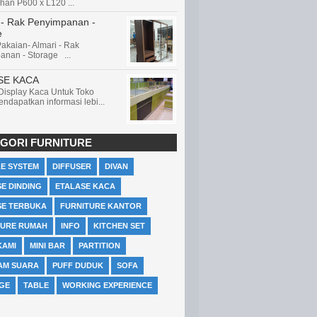
han P600 x L120 ...
 - Rak Penyimpanan -
e
akaian- Almari - Rak
anan - Storage ...
SE KACA
 Display Kaca Untuk Toko
ndapatkan informasi lebi...
GORI FURNITURE
LE SYSTEM
DIFFUSER
DIVAN
E DINDING
ETALASE KACA
SE TERBUKA
FURNITURE KANTOR
TURE RUMAH
INFO
KITCHEN SET
KAMI
MINI BAR
PARTITION
AM SUARA
PUFF DUDUK
SOFA
GE
TABLE
WORKING EXPERIENCE