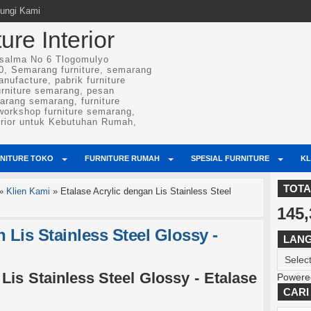
ungi Kami
re Interior
osalma No 6 Tlogomulyo
, Semarang furniture, semarang
anufacture, pabrik furniture
urniture semarang, pesan
arang semarang, furniture
 workshop furniture semarang,
erior untuk Kebutuhan Rumah,
NITURE TOKO
FURNITURE RUMAH
SPESIAL FURNITURE
KL
TOTA
»
Klien Kami
»
Etalase Acrylic dengan Lis Stainless Steel
145,
 Lis Stainless Steel Glossy -
LAN
Lis Stainless Steel Glossy - Etalase
Powere
CARI 