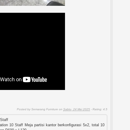
Posted by
Semarang Furniture
on
Sabtu, 24 Mei 2025
- Rating:
4.5
Staff
ion 10 Staff Meja partisi kantor berkonfigurasi 5x2, total 10