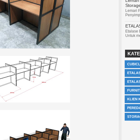
Lemari
Storag
Lemari P
Penyimp
ETALA
Etalase
Untuk me
KATE
CUBIC
ETALAS
ETALA
FURNI
KLIEN 
PERED
STORA