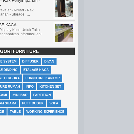
 - Rak Penyimpanan -
e
akaian- Almari - Rak
anan - Storage ...
SE KACA
 Display Kaca Untuk Toko
ndapatkan informasi lebi...
GORI FURNITURE
LE SYSTEM
DIFFUSER
DIVAN
E DINDING
ETALASE KACA
SE TERBUKA
FURNITURE KANTOR
TURE RUMAH
INFO
KITCHEN SET
KAMI
MINI BAR
PARTITION
AM SUARA
PUFF DUDUK
SOFA
GE
TABLE
WORKING EXPERIENCE