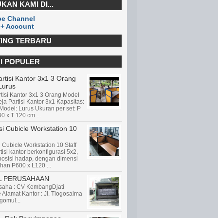
KAN KAMI DI...
e Channel
+ Account
ING TERBARU
I POPULER
rtisi Kantor 3x1 3 Orang
Lurus
tisi Kantor 3x1 3 Orang Model
ja Partisi Kantor 3x1 Kapasitas:
Model: Lurus Ukuran per set: P
60 x T 120 cm ...
i Cubicle Workstation 10
 Cubicle Workstation 10 Staff
tisi kantor berkonfigurasi 5x2,
 posisi hadap, dengan dimensi
han P600 x L120 ...
L PERUSAHAAN
aha : CV KembangDjati
e Alamat Kantor : Jl. Tlogosalma
gomul...