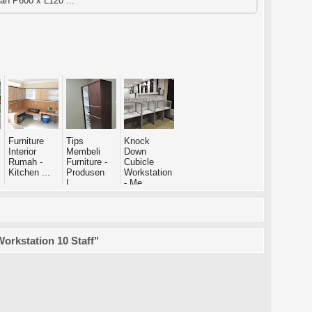
an P600 x L120 ...
Furniture
Tips
Knock
Interior
Membeli
Down
Rumah -
Furniture -
Cubicle
Kitchen ...
Produsen
Workstation
L...
- Me...
orkstation 10 Staff"