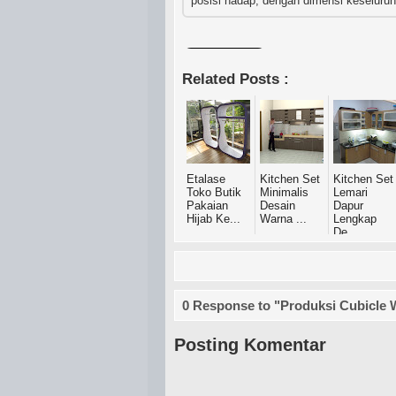
posisi hadap, dengan dimensi keseluruh
Related Posts :
Etalase
Kitchen Set
Kitchen Set
Toko Butik
Minimalis
Lemari
Pakaian
Desain
Dapur
Hijab Ke...
Warna ...
Lengkap
De...
0 Response to "Produksi Cubicle W
Posting Komentar