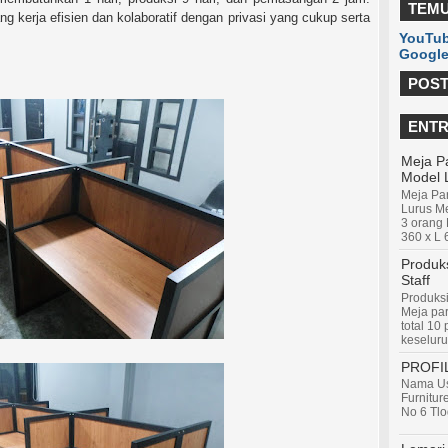
TEMU
g kerja efisien dan kolaboratif dengan privasi yang cukup serta
YouTub
Google
POST
ENTR
Meja Pa
Model 
Meja Par
Lurus Me
3 orang 
360 x L 
Produks
Staff
Produksi
Meja par
total 10
keseluru
PROFI
Nama Us
Furnitur
No 6 Tlo