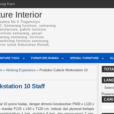
ungi Kami
re Interior
osalma No 6 Tlogomulyo
, Semarang furniture, semarang
anufacture, pabrik furniture
urniture semarang, pesan
arang semarang, furniture
 workshop furniture semarang,
erior untuk Kebutuhan Rumah,
NITURE TOKO
FURNITURE RUMAH
SPESIAL FURNITURE
KL
TOTA
mi
»
Working Experience
»
Produksi Cubicle Workstation 10
LAN
station 10 Staff
Powere
CARI 
total 10 posisi hadap, dengan dimensi keseluruhan P600 x L120 x
 standar P120 x L60 x T120 cm, terbuat dari plywood berlapis
 membutuhkan 1 hari, produksi 9 hari, dan pemasangan 2 jam.