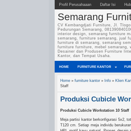
Profil Perusahaaan
Daftar Isi
Hub
Semarang Furnitu
CV Kembangdjati Furniture, Jl. Tlog
Pedurungan Semarang, 081390840100
interior design, semarang furniture m
semarang, furniture semarang, jual f
furniture di semarang, semarang sem
furniture furniture, mebel semarang,
Desainer dan Produsen Furniture Int
Kantor, dan Tempat Usaha.
HOME
FURNITURE KANTOR
FUR
Home
»
furniture kantor
»
Info
»
Klien Ka
Staff
Produksi Cubicle Work
Produksi Cubicle Workstation 10 Staff
Meja partisi kantor berkonfigurasi 5x2, 
T120 cm. Setiap meja individu berukuran
HPL motif kayu natural. Proses desain